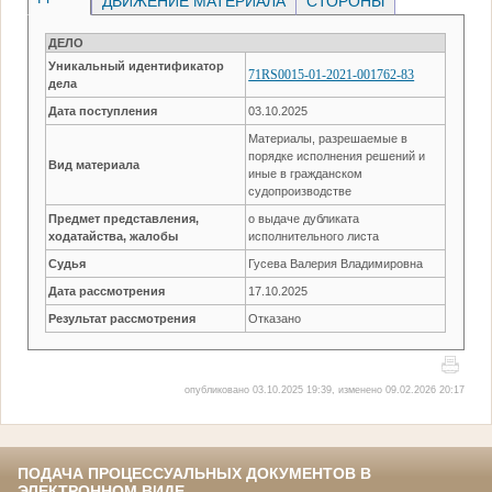
ДВИЖЕНИЕ МАТЕРИАЛА
СТОРОНЫ
ДЕЛО
Уникальный идентификатор
71RS0015-01-2021-001762-83
дела
Дата поступления
03.10.2025
Материалы, разрешаемые в
порядке исполнения решений и
Вид материала
иные в гражданском
судопроизводстве
Предмет представления,
о выдаче дубликата
ходатайства, жалобы
исполнительного листа
Судья
Гусева Валерия Владимировна
Дата рассмотрения
17.10.2025
Результат рассмотрения
Отказано
опубликовано 03.10.2025 19:39, изменено 09.02.2026 20:17
ПОДАЧА ПРОЦЕССУАЛЬНЫХ ДОКУМЕНТОВ В
ЭЛЕКТРОННОМ ВИДЕ